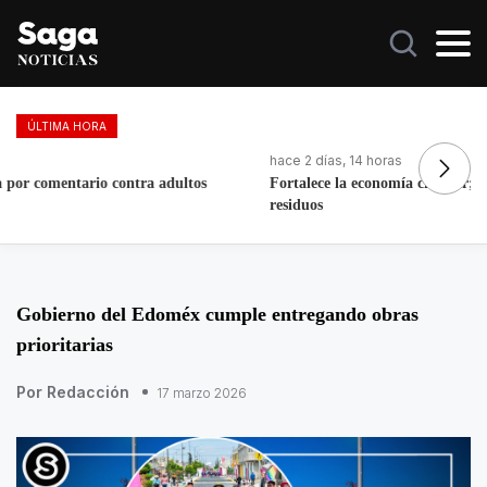
ÚLTIMA HORA
hace 2 días, 14 horas
ha
Fortalece la economía circular; recupera 30 toneladas de
Mo
residuos
Ló
Gobierno del Edoméx cumple entregando obras
prioritarias
Por Redacción
17 marzo 2026