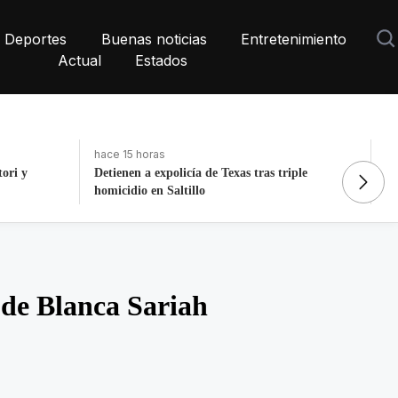
Deportes
Buenas noticias
Entretenimiento
Actual
Estados
hace 3 días, 17 horas
ha
ple
La histórica cabalgata de Chignahuapan en
Fo
Puebla
to
de Blanca Sariah