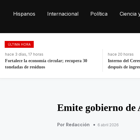
Hispanos
Internacional
Política
Ciencia 
ÚLTIMA HORA
hace 20 horas
hace 14 horas
Interno del Cereso Mexicali se fuga horas
Noroña sale en d
después de ingresar
Grace Palomares
Emite gobierno de
Por Redacción
6 abril 2026