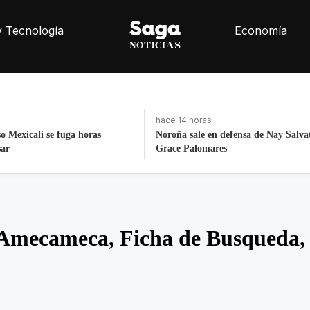
y Tecnología
Economía
hace 15 horas
efensa de Nay Salvatori y
Detienen a expolicía de Texas tras tri
homicidio en Saltillo
 Amecameca, Ficha de Busqueda, 