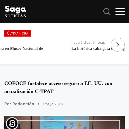
ÚLTIMA HORA
hace 5 días, 9 horas
ha
La histórica cabalgata de Chignahuapan en Puebla
Me
E
COFOCE fortalece acceso seguro a EE. UU. con
actualización C-TPAT
Por Redacción
8 mayo 2026