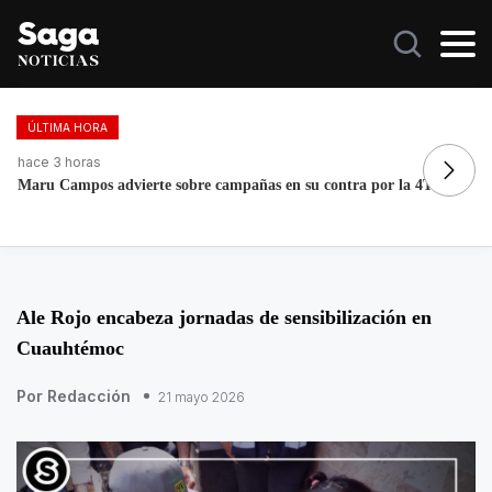
ÚLTIMA HORA
hace 2 días, 1 hora
ha
Fortalece la economía circular; recupera 30 toneladas de
EU
residuos
m
Ale Rojo encabeza jornadas de sensibilización en
Cuauhtémoc
Por Redacción
21 mayo 2026