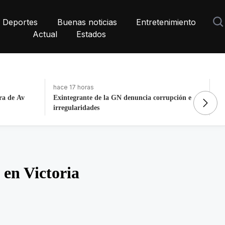
Deportes
Buenas noticias
Entretenimiento
Actual
Estados
hace 12 horas
ha
rupción e
Dos heridos tras tiroteo a plena tarde en Nueva
La
York
P
 en Victoria