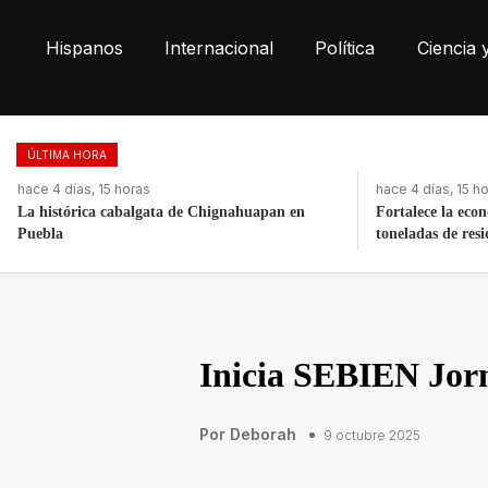
Hispanos
Internacional
Política
Ciencia 
ÚLTIMA HORA
hace 4 días, 15 horas
hace 12 horas
Fortalece la economía circular; recupera 30
Retiran más de 2
toneladas de residuos
Las Torres
Inicia SEBIEN Jorn
Por Deborah
9 octubre 2025