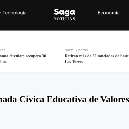
y Tecnología
Economía
hace 17 horas
2 toneladas de basura de Av
Exintegrante de la GN denuncia cor
irregularidades
ada Cívica Educativa de Valores