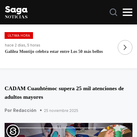
ÚLTIMA HORA
hace 6 días, 5 horas
ha
La histórica cabalgata de Chignahuapan en Puebla
Re
CADAM Cuauhtémoc supera 25 mil atenciones de
adultos mayores
Por Redacción
25 noviembre 2025