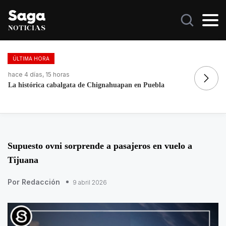
ÚLTIMA HORA
hace 4 días, 15 horas
ha
Fortalece la economía circular; recupera 30 toneladas de
Re
residuos
Supuesto ovni sorprende a pasajeros en vuelo a
Tijuana
Por Redacción
9 abril 2026