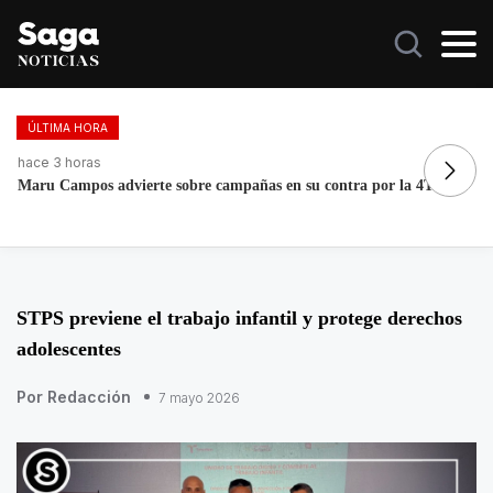
ÚLTIMA HORA
hace 2 días, 1 hora
ha
Fortalece la economía circular; recupera 30 toneladas de
EU
residuos
m
STPS previene el trabajo infantil y protege derechos
adolescentes
Por Redacción
7 mayo 2026