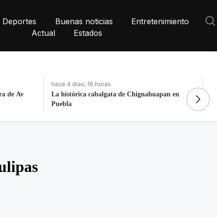
Deportes
Buenas noticias
Entretenimiento
Actual
Estados
hace 4 días, 16 horas
ha
apan en
Fortalece la economía circular; recupera 30
De
toneladas de residuos
N
ulipas