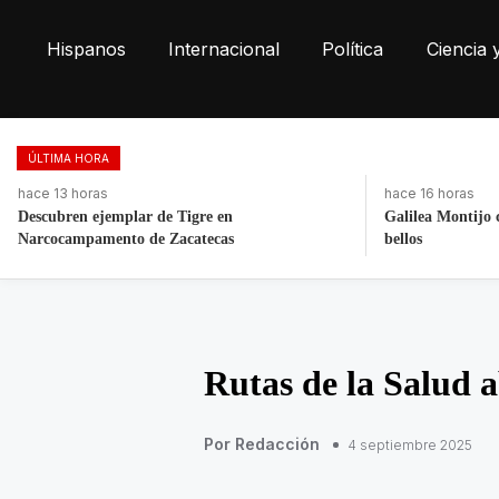
Hispanos
Internacional
Política
Ciencia 
ÚLTIMA HORA
hace 16 horas
hace 13 horas
Galilea Montijo celebra estar entre Los 50 más
Retiran más de 2
bellos
Las Torres
Rutas de la Salud 
Por Redacción
4 septiembre 2025