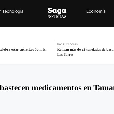
y Tecnología
Economía
hace 4 días, 16 horas
2 toneladas de basura de Av
La histórica cabalgata de Chignahu
Puebla
abastecen medicamentos en Tama