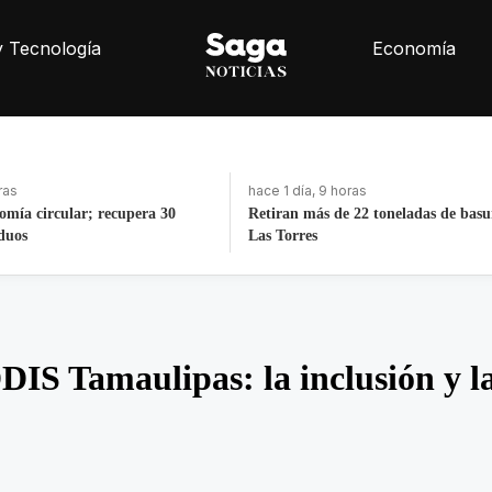
y Tecnología
Economía
ras
hace 1 día, 9 horas
nomía circular; recupera 30
Retiran más de 22 toneladas de basu
iduos
Las Torres
S Tamaulipas: la inclusión y l