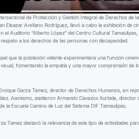
Intersectorial de Protección y Gestión Integral de Derechos de 
leazar Arellano Rodríguez, llevó a cabo la exhibición de cine
en el Auditorio “Alberto López” del Centro Cultural Tamaulipas
 el respeto a los derechos de las personas con discapacidad.
cipal que la población vidente experimentara una función cinema
d visual, fomentando la empatía y una mayor comprensión de l
 Enrique Garza Tamez, director de Derechos Humanos, en repre
lez. Asimismo, asistieron Armando Cavazos Iturbide, director d
 de la Escuela Camino de Luz del Sistema DIF Tamaulipas.
a Tamez destacó la relevancia de este tipo de actividades para