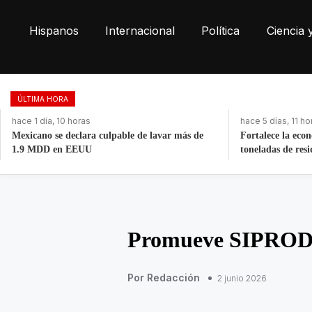
Hispanos
Internacional
Política
Ciencia 
ÚLTIMA HORA
hace 1 día, 10 horas
hace 5 días, 11 ho
Mexicano se declara culpable de lavar más de
Fortalece la eco
1.9 MDD en EEUU
toneladas de res
Promueve SIPRODDI
Por Redacción
2 junio 2026