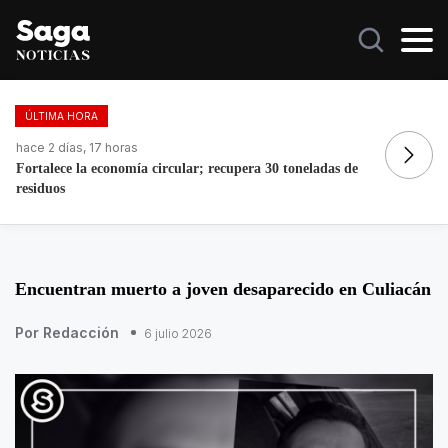
ÚLTIMA HORA
hace 15 horas
ha
Grace Palomares se disculpa por comentario contra adultos
Mo
mayores
Ló
Encuentran muerto a joven desaparecido en Culiacán
Por Redacción
6 julio 2026