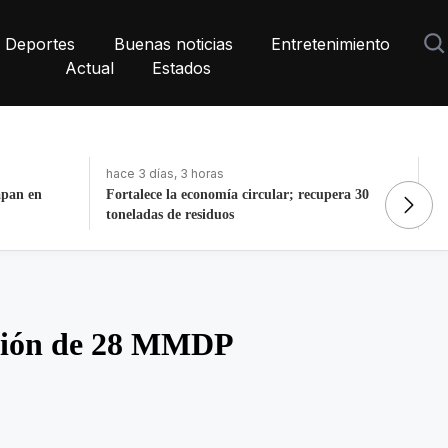
Deportes
Buenas noticias
Entretenimiento
Actual
Estados
hace 3 días, 3 horas
ha
apan en
Fortalece la economía circular; recupera 30
Ma
toneladas de residuos
re
rsión de 28 MMDP