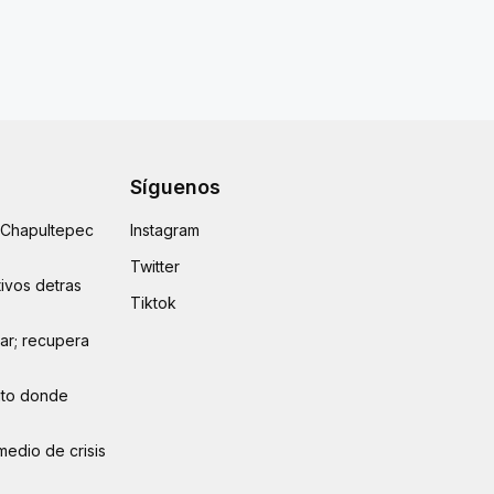
Síguenos
e Chapultepec
Instagram
Twitter
ivos detras
Tiktok
lar; recupera
auto donde
medio de crisis