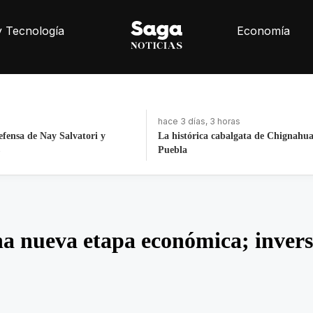
y Tecnología
Economía
hace 3 días, 3 horas
efensa de Nay Salvatori y
La histórica cabalgata de Chignahu
Puebla
na nueva etapa económica; inve