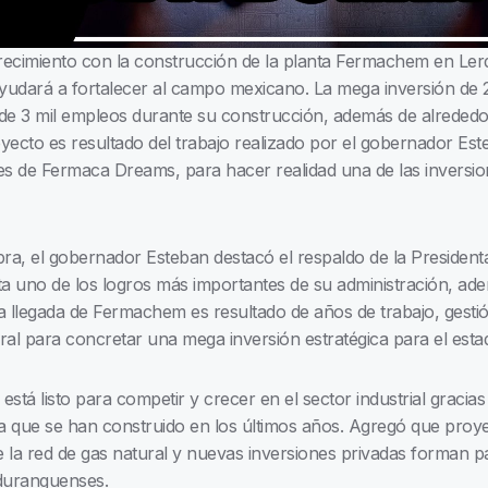
recimiento con la construcción de la planta Fermachem en Ler
 ayudará a fortalecer al campo mexicano. La mega inversión de 
s de 3 mil empleos durante su construcción, además de alrede
yecto es resultado del trabajo realizado por el gobernador Est
es de Fermaca Dreams, para hacer realidad una de las inversion
 obra, el gobernador Esteban destacó el respaldo de la Preside
a uno de los logros más importantes de su administración, ad
llegada de Fermachem es resultado de años de trabajo, gestión 
eral para concretar una mega inversión estratégica para el est
stá listo para competir y crecer en el sector industrial gracias
ura que se han construido en los últimos años. Agregó que proye
de la red de gas natural y nuevas inversiones privadas forman p
 duranguenses.