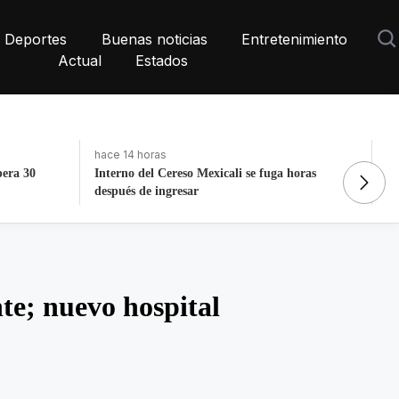
Deportes
Buenas noticias
Entretenimiento
Actual
Estados
hace 9 horas
ha
horas
Detienen a expolicía de Texas tras triple
La
homicidio en Saltillo
P
e; nuevo hospital