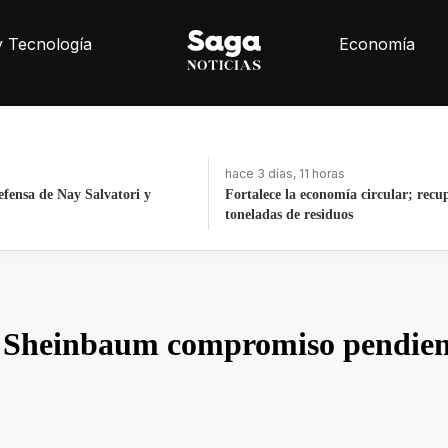
y Tecnología
Economía
ras
hace 14 horas
nomía circular; recupera 30
Interno del Cereso Mexicali se fuga 
iduos
después de ingresar
Sheinbaum compromiso pendient