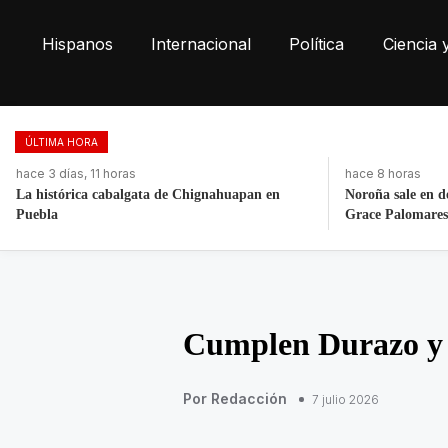
Hispanos
Internacional
Política
Ciencia 
ÚLTIMA HORA
hace 8 horas
hace 3 días, 11 ho
Noroña sale en defensa de Nay Salvatori y
Fortalece la eco
Grace Palomares
toneladas de res
Cumplen Durazo y 
Por Redacción
7 julio 2026