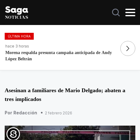
ÚLTIMA HORA
hace 3 horas
ha
Morena respalda presunta campaña anticipada de Andy
Ll
López Beltrán
Asesinan a familiares de Mario Delgado; abaten a
tres implicados
Por Redacción
2 febrero 2026