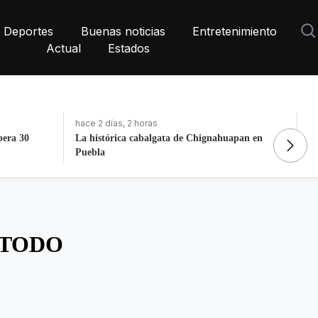
Deportes
Buenas noticias
Entretenimiento
Actual
Estados
hace 2 días, 2 horas
ha
pera 30
La histórica cabalgata de Chignahuapan en
Gr
Puebla
co
sa TODO