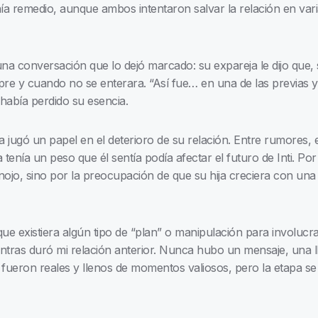
a remedio, aunque ambos intentaron salvar la relación en vari
a conversación que lo dejó marcado: su expareja le dijo que, s
re y cuando no se enterara. “Así fue… en una de las previas ya
había perdido su esencia.
a jugó un papel en el deterioro de su relación. Entre rumores, 
enía un peso que él sentía podía afectar el futuro de Inti. Po
jo, sino por la preocupación de que su hija creciera con una i
e existiera algún tipo de “plan” o manipulación para involucra
tras duró mi relación anterior. Nunca hubo un mensaje, una llam
ti fueron reales y llenos de momentos valiosos, pero la etapa s