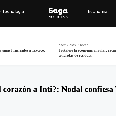
y Tecnología
Economía
hace 2 días, 2 horas
avanas Itinerantes a Texcoco,
Fortalece la economía circular; recu
toneladas de residuos
l corazón a Inti?: Nodal confie