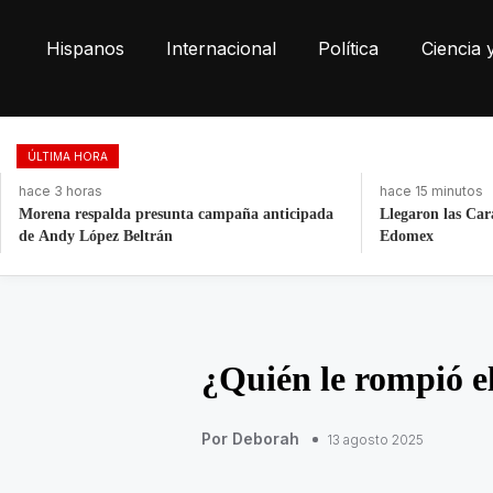
Hispanos
Internacional
Política
Ciencia 
ÚLTIMA HORA
hace 3 horas
hace 15 minutos
Morena respalda presunta campaña anticipada
Llegaron las Car
de Andy López Beltrán
Edomex
¿Quién le rompió e
Por Deborah
13 agosto 2025