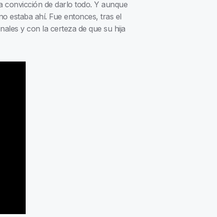
a convicción de darlo todo. Y aunque
o estaba ahí. Fue entonces, tras el
ales y con la certeza de que su hija