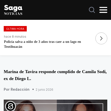
ÚLTIMA HORA
hace 4 días, 2 horas
ha
Fortalece la economía circular; recupera 30 toneladas de
Do
residuos
Marina de Tavira responde cumplido de Camila Sodi,
ex de Diego L.
Por Redacción
2 junio 2026