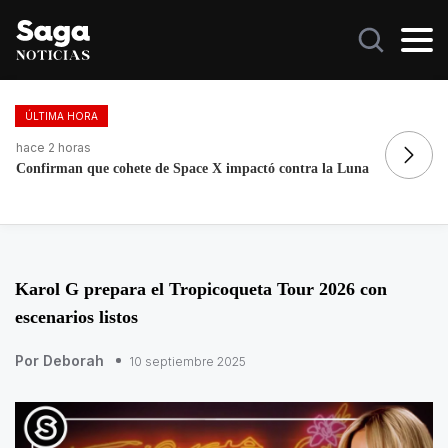
ÚLTIMA HORA
hace 2 horas
ha
Confirman que cohete de Space X impactó contra la Luna
Fo
re
Karol G prepara el Tropicoqueta Tour 2026 con
escenarios listos
Por Deborah
10 septiembre 2025