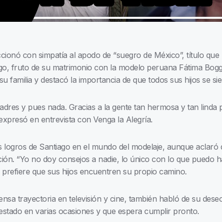
cionó con simpatía al apodo de “suegro de México”, título que 
iago, fruto de su matrimonio con la modelo peruana Fátima Bogg
 su familia y destacó la importancia de que todos sus hijos se s
dres y pues nada. Gracias a la gente tan hermosa y tan linda 
, expresó en entrevista con Venga la Alegría.
los logros de Santiago en el mundo del modelaje, aunque aclar
ación. “Yo no doy consejos a nadie, lo único con lo que puedo 
 prefiere que sus hijos encuentren su propio camino.
ensa trayectoria en televisión y cine, también habló de su deseo
tado en varias ocasiones y que espera cumplir pronto.