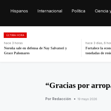
Hispanos
Internacional
Política
Ciencia 
ÚLTIMA HORA
hace 3 días, 6 horas
hace 3 horas
Fortalece la economía circular; recupera 30
México rompe réc
toneladas de residuos
Santo Domingo 
“Gracias por arropa
Por Redacción
19 mayo 2026