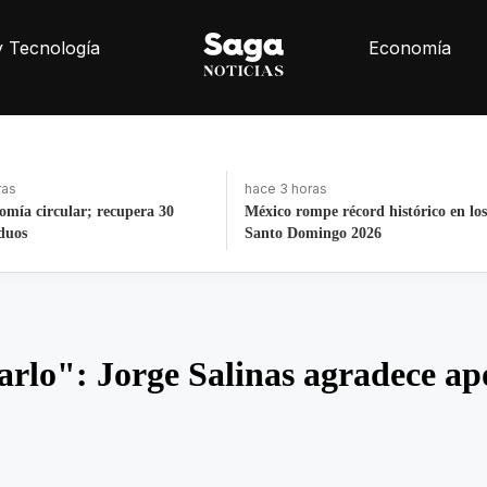
y Tecnología
Economía
hace 3 horas
ord histórico en los JCC de
Madres buscadoras denuncian tirade
2026
residuos médicos
rlo": Jorge Salinas agradece apo