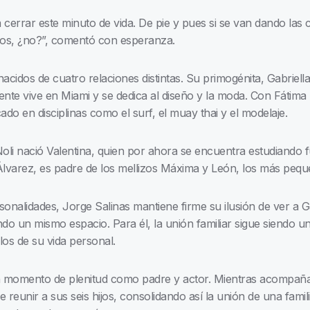
 cerrar este minuto de vida. De pie y pues si se van dando las
amos, ¿no?”, comentó con esperanza.
nacidos de cuatro relaciones distintas. Su primogénita, Gabriella 
te vive en Miami y se dedica al diseño y la moda. Con Fátima 
ado en disciplinas como el surf, el muay thai y el modelaje.
Noli nació Valentina, quien por ahora se encuentra estudiando 
 Álvarez, es padre de los mellizos Máxima y León, los más peque
sonalidades, Jorge Salinas mantiene firme su ilusión de ver a Ga
o un mismo espacio. Para él, la unión familiar sigue siendo u
os de su vida personal.
un momento de plenitud como padre y actor. Mientras acompaña
 reunir a sus seis hijos, consolidando así la unión de una famil