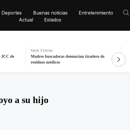
Deportes
Buenas noticias
Entretenimiento
Actual
Estados
hace 3 días, 6 horas
ha
ro de
La histórica cabalgata de Chignahuapan en
No
Puebla
G
yo a su hijo