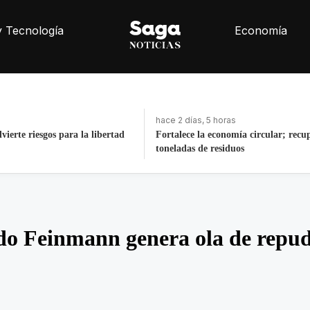
y Tecnología
Economía
ras
hace una hora
nomía circular; recupera 30
ALCALDÍA CUAUHTÉMOC REST
iduos
MONUMENTOS E INMOBILIARI
URBANO
do Feinmann genera ola de repud