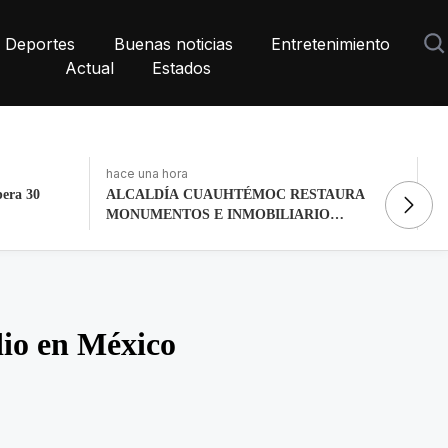
Deportes
Buenas noticias
Entretenimiento
Actual
Estados
hace 2 días, 5 horas
ha
AURA
La histórica cabalgata de Chignahuapan en
As
O
Puebla
tr
io en México