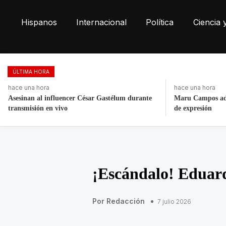
Hispanos
Internacional
Política
Ciencia 
ÚLTIMA HORA
hace una hora
hace 2 días, 5 ho
Maru Campos advierte riesgos para la libertad
Fortalece la eco
de expresión
toneladas de res
¡Escándalo! Eduar
Por Redacción
7 julio 2026