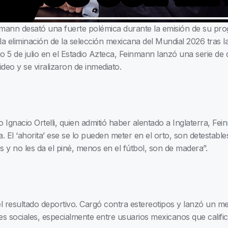
mann desató una fuerte polémica durante la emisión de su prog
la eliminación de la selección mexicana del Mundial 2026 tras la
o 5 de julio en el Estadio Azteca, Feinmann lanzó una serie de 
eo y se viralizaron de inmediato.
gnacio Ortelli, quien admitió haber alentado a Inglaterra, Fe
 El ‘ahorita’ ese se lo pueden meter en el orto, son detestables
 y no les da el piné, menos en el fútbol, son de madera”.
 el resultado deportivo. Cargó contra estereotipos y lanzó un 
s sociales, especialmente entre usuarios mexicanos que califi