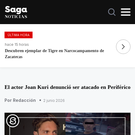
ÚLTIMA HORA
hace 18 horas
ha
Galilea Montijo celebra estar entre Los 50 más bellos
Re
El actor Joan Kuri denunció ser atacado en Periférico
Por Redacción
2 junio 2026