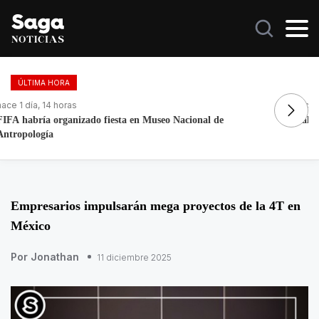
ÚLTIMA HORA
hace 1 día, 17 horas
ha
Galilea Montijo celebra estar entre Los 50 más bellos
Fa
Empresarios impulsarán mega proyectos de la 4T en
México
Por Jonathan
11 diciembre 2025