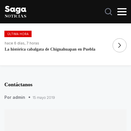
ÚLTIMA HORA
hace 2 días, 8 horas
Chignahuapan en Puebla
Galilea Montijo celebra estar ent
Contáctanos
Por admin
15 mayo 2019