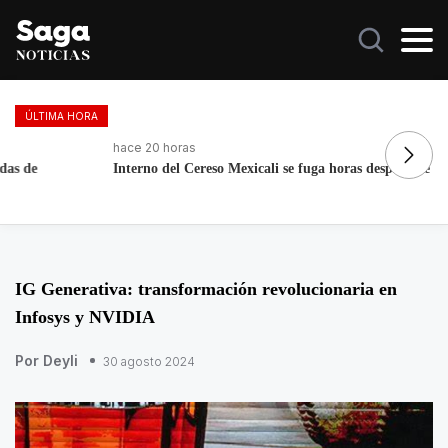
ÚLTIMA HORA
hace 20 horas
ha
Interno del Cereso Mexicali se fuga horas después de ingresar
No
IG Generativa: transformación revolucionaria en
Infosys y NVIDIA
Por Deyli
30 agosto 2024