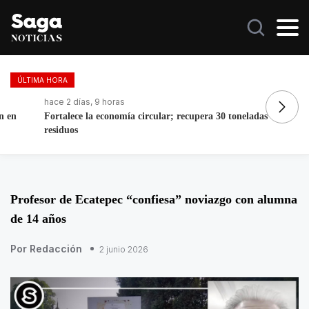
ÚLTIMA HORA
hace 2 días, 9 horas
ha
Fortalece la economía circular; recupera 30 toneladas de
A
residuos
E
Profesor de Ecatepec “confiesa” noviazgo con alumna
de 14 años
Por Redacción
2 junio 2026