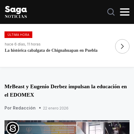
ÚLTIMA HORA
hace 2 días, 11 horas
ha
Galilea Montijo celebra estar entre Los 50 más bellos
Do
MrBeast y Eugenio Derbez impulsan la educación en
el EDOMEX
Por Redacción
22 enero 2026