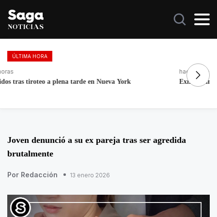
ÚLTIMA HORA
hace 14 horas
ha
Exintegrante de la GN denuncia corrupción e irregularidades
La
Joven denunció a su ex pareja tras ser agredida
brutalmente
Por Redacción
13 enero 2026