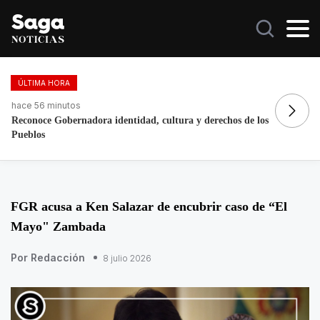
ÚLTIMA HORA
hace 56 minutos
ha
Reconoce Gobernadora identidad, cultura y derechos de los
Es
Pueblos
FGR acusa a Ken Salazar de encubrir caso de “El
Mayo" Zambada
Por Redacción
8 julio 2026