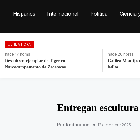
Hispanos
Internacional
Política
Ciencia 
ÚLTIMA HORA
hace 20 horas
hace 17 horas
Galilea Montijo celebra estar entre Los 50 más
Retiran más de 2
bellos
Las Torres
Entregan escultura
Por Redacción
12 diciembre 2025