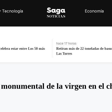
y Tecnología
Economía
hace 4 días, 19 horas
2 toneladas de basura de Av
La histórica cabalgata de Chignahu
Puebla
 monumental de la virgen en el c