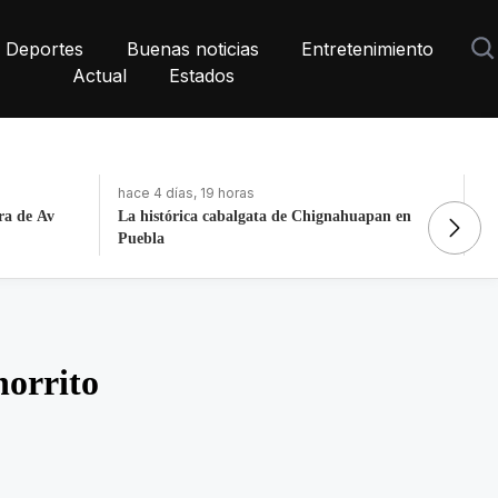
Deportes
Buenas noticias
Entretenimiento
Actual
Estados
hace 4 días, 19 horas
ha
apan en
Fortalece la economía circular; recupera 30
De
toneladas de residuos
N
horrito