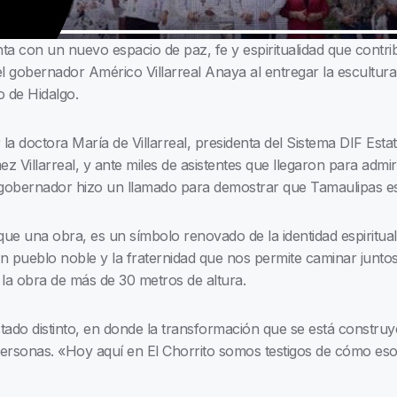
ta con un nuevo espacio de paz, fe y espiritualidad que contribu
el gobernador Américo Villarreal Anaya al entregar la escultur
o de Hidalgo.
a doctora María de Villarreal, presidenta del Sistema DIF Estata
z Villarreal, y ante miles de asistentes que llegaron para admi
l gobernador hizo un llamado para demostrar que Tamaulipas e
ue una obra, es un símbolo renovado de la identidad espiritual
 pueblo noble y la fraternidad que nos permite caminar juntos», 
e la obra de más de 30 metros de altura.
do distinto, en donde la transformación que se está construye
as personas. «Hoy aquí en El Chorrito somos testigos de cómo es