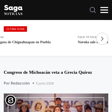
ÚLTIMA HORA
hace 14 horas
ha
Noroña sale en defensa de Nay Salvatori y Grace Palomares
Fo
re
Congreso de Michoacán veta a Grecia Quiroz
Por Redacción
5 junio 2026